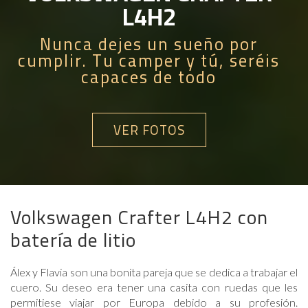
L4H2
Nunca dejes un sueño por
cumplir. Tu camper y tú, seréis
capaces de todo
VER FOTOS
Volkswagen Crafter L4H2 con
batería de litio
Álex y Flavia son una bonita pareja que se dedica a trabajar el
cuero. Su deseo era tener una casita con ruedas que les
permitiese viajar por Europa debido a su profesión.