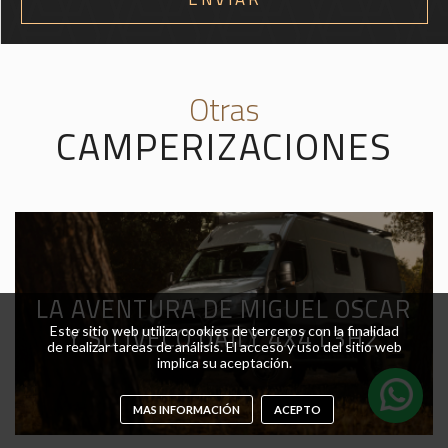
Otras
CAMPERIZACIONES
LA AVENTURA DE MIGUEL OSCAR
Y SU IVECO DAILY 4X4 L3H2
Este sitio web utiliza cookies de terceros con la finalidad
de realizar tareas de análisis. El acceso y uso del sitio web
implica su aceptación.
MAS INFORMACIÓN
ACEPTO