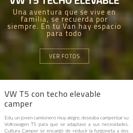
Una aventura que se vive en
familia, se recuerda por
siempre. En tu Van hay espacio
para todo
VER FOTOS
VW T5 con techo elevable
camper
Edu, un joven camionero muy alegre, deseaba camperizar su
Volkswagen T5 para que se adaptase a sus necesidades.
Cultura Camper se encargó de reducir la furgoneta a dos