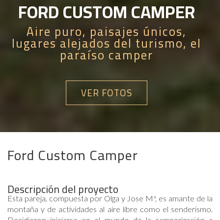
FORD CUSTOM CAMPER
Aire puro, paisajes únicos,
lugares alejados del turismo, el
paraíso camper
VER FOTOS
Ford Custom Camper
Descripción del proyecto
Esta pareja, compuesta por Olga y Jose Mª, es amante de la
montaña y de actividades al aire libre como el senderismo.
Decidieron iniciarse en el mundo de la camperización a