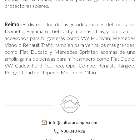
protectores solares.
Reimo
es distribuidor de las grandes marcas del mercado,
Dometic, Fiamma o Thetford y muchas otras, y cuenta con
accesorios para furgonetas como VW Multivan, Mercedes
Viano o Renault Trafic, también para vehículos más grandes,
como Fiat Ducato y Mercedes Sprinter, además de una
amplia gama de tiendas para minicampers como Fiat Doblo,
VW Caddy, Ford Tourneo, Opel Combo, Renault Kangoo,
Peugeot Partner Tepee o Mercedes Citan.
mail_outline
info@culturacamper.com
phone
930 048 928