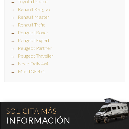
Toyota Proace
Renault Kangoo
Renault Master
Renault Trafic
Peugeot Boxer
Peugeot Expert
Peugeot Partner
Peugeot Traveller
Iveco Daily 4x4
Man TGE 4x4
SOLICITA MÁS
INFORMACIÓN