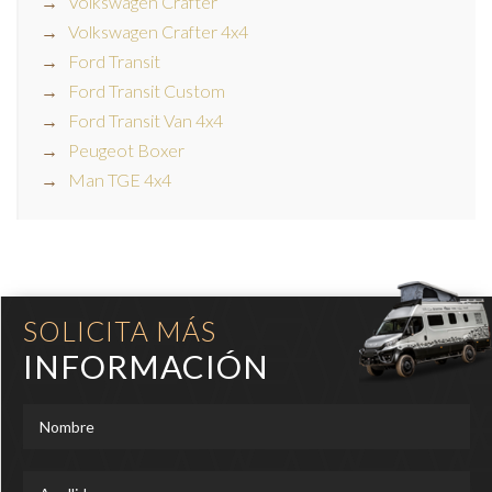
Volkswagen Crafter
Volkswagen Crafter 4x4
Ford Transit
Ford Transit Custom
Ford Transit Van 4x4
Peugeot Boxer
Man TGE 4x4
SOLICITA MÁS
INFORMACIÓN