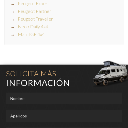
Peugeot Expert
Peugeot Partner
Peugeot Traveller
Iveco Daily 4x4
Man TGE 4x4
SOLICITA MÁS
INFORMACIÓN