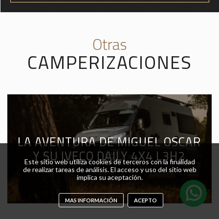
Otras
CAMPERIZACIONES
LA AVENTURA DE MIGUEL OSCAR
Y SU IVECO DAILY 4X4 L3H2
Este sitio web utiliza cookies de terceros con la finalidad
de realizar tareas de análisis. El acceso y uso del sitio web
implica su aceptación.
MAS INFORMACIÓN
ACEPTO