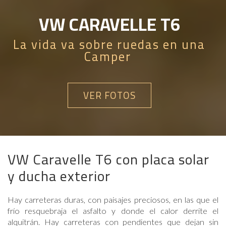
VW CARAVELLE T6
La vida va sobre ruedas en una
Camper
VER FOTOS
VW Caravelle T6 con placa solar
y ducha exterior
Hay carreteras duras, con paisajes preciosos, en las que el
frío resquebraja el asfalto y donde el calor derrite el
alquitrán. Hay carreteras con pendientes que dejan sin