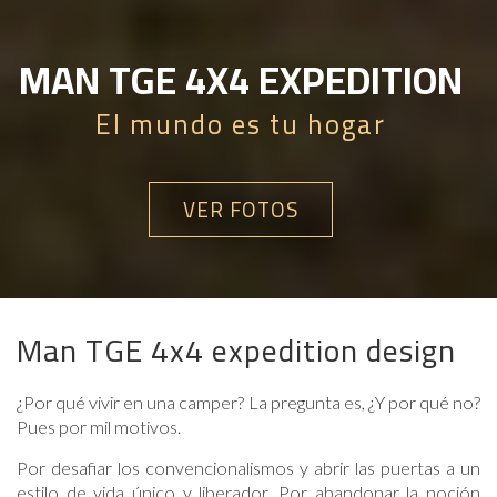
MAN TGE 4X4 EXPEDITION
El mundo es tu hogar
VER FOTOS
Man TGE 4x4 expedition design
¿Por qué vivir en una camper? La pregunta es, ¿Y por qué no?
Pues por mil motivos.
Por desafiar los convencionalismos y abrir las puertas a un
estilo de vida único y liberador. Por abandonar la noción