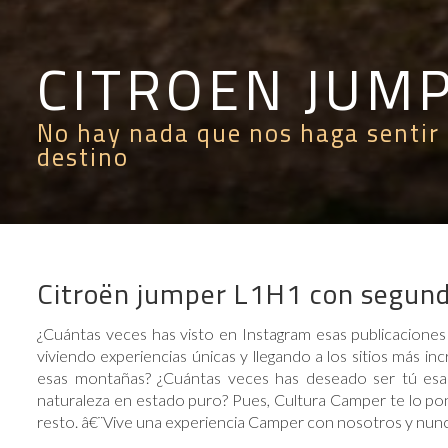
CITROEN JUM
No hay nada que nos haga sentir 
destino
Citroën jumper L1H1 con segund
¿Cuántas veces has visto en Instagram esas publicacione
viviendo experiencias únicas y llegando a los sitios más in
esas montañas? ¿Cuántas veces has deseado ser tú esa pe
naturaleza en estado puro? Pues, Cultura Camper te lo po
resto. â€¨Vive una experiencia Camper con nosotros y nunca