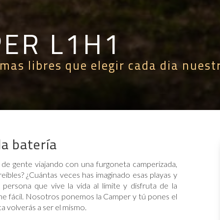
PER L1H1
mas libres que elegir cada dia nuest
a batería
s de gente viajando con una furgoneta camperizada,
creíbles? ¿Cuántas veces has imaginado esas playas y
rsona que vive la vida al límite y disfruta de la
ne fácil. Nosotros ponemos la Camper y tú pones el
 volverás a ser el mismo.