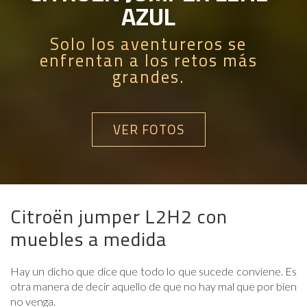
AZUL
Solo los aventureros se
enfrentan a los retos más
grandes.
VER FOTOS
Citroën jumper L2H2 con
muebles a medida
Hay un dicho que dice que todo lo que sucede conviene. Es
otra manera de decir aquello de que no hay mal que por bien
no venga.