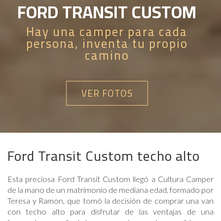
FORD TRANSIT CUSTOM
Hay una camper para cada
persona, inventa tu propio
camino
VER FOTOS
Ford Transit Custom techo alto
Esta preciosa Ford Transit Custom llegó a Cultura Camper
de la mano de un matrimonio de mediana edad, formado por
Teresa y Ramon, que tomó la decisión de comprar una van
con techo alto para disfrutar de las ventajas de una