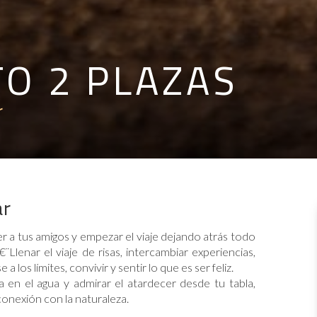
O 2 PLAZAS
r
ar
ger a tus amigos y empezar el viaje dejando atrás todo
¨Llenar el viaje de risas, intercambiar experiencias,
os límites, convivir y sentir lo que es ser feliz.
a en el agua y admirar el atardecer desde tu tabla,
conexión con la naturaleza.