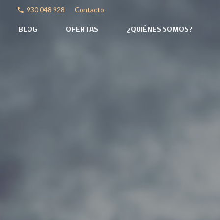
930 048 928
Contacto
phone
BLOG
OFERTAS
¿QUIÉNES SOMOS?