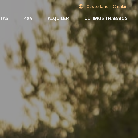
language
Castellano
Catalán
TAS
4X4
ALQUILER
ÚLTIMOS TRABAJOS