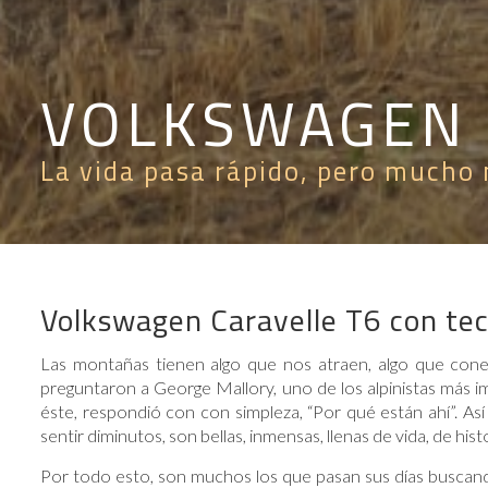
VOLKSWAGEN 
La vida pasa rápido, pero mucho 
Volkswagen Caravelle T6 con tec
Las montañas tienen algo que nos atraen, algo que con
preguntaron a George Mallory, uno de los alpinistas más im
éste, respondió con con simpleza, “Por qué están ahí”. Así
sentir diminutos, son bellas, inmensas, llenas de vida, de hist
Por todo esto, son muchos los que pasan sus días buscand