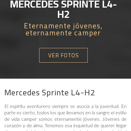
MERCEDES SPRINTE L4-
H2
Eternamente jóvenes,
eternamente camper
VER FOTOS
Mercedes Sprinte L4-H2
El espíritu aventurero siempre se asocia a la juventud. En
parte es cierto, todos los que llevamos en la sangre el estilo
de vida camper somos eternamente jóvenes. Jóvenes de
corazón y de alma. Tenemos esa inquietud de querer llegar