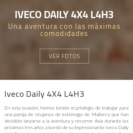
IVECO DAILY 4X4 L4H3
Una aventura con las máximas
comodidades
VER FOTOS
Iveco Daily 4X4 L4H3
En esta ocasión, hemos tenido el privilegio de trabajar para
una pareja de cirujanos de estómago de Mallorca que han
decidido lanzarse a la aventura y recorrer Asia durante los
próximos tres años a bordo de su impresionante Iveco Daily