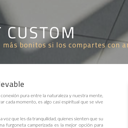
T CUSTOM
n más bonitos si los compartes con 
levable
a conexión pura entre la naturaleza y nuestra mente,
ar cada momento, es algo casi espiritual que se vive
voz que les da tranquilidad, quienes sienten que su
una furgoneta camperizada es la mejor opción para