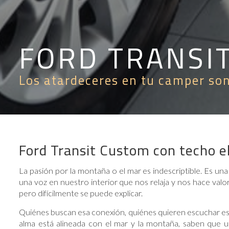
FORD TRANSI
Los atardeceres en tu camper so
Ford Transit Custom con techo e
La pasión por la montaña o el mar es indescriptible. Es un
una voz en nuestro interior que nos relaja y nos hace valor
pero difícilmente se puede explicar.
Quiénes buscan esa conexión, quiénes quieren escuchar esa 
alma está alineada con el mar y la montaña, saben que 