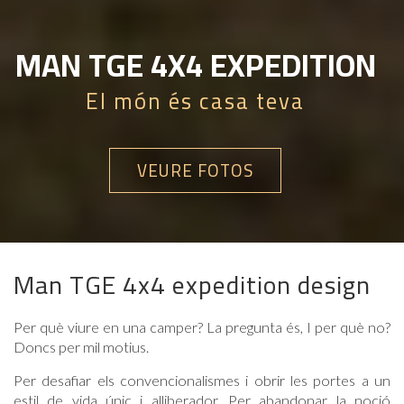
MAN TGE 4X4 EXPEDITION
El món és casa teva
VEURE FOTOS
Man TGE 4x4 expedition design
Per què viure en una camper? La pregunta és, I per què no?
Doncs per mil motius.
Per desafiar els convencionalismes i obrir les portes a un
estil de vida únic i alliberador. Per abandonar la noció