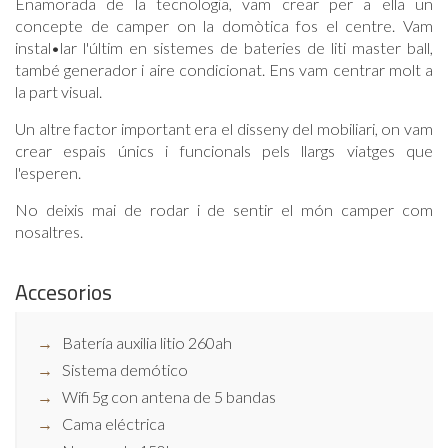
Enamorada de la tecnologia, vam crear per a ella un
concepte de camper on la domòtica fos el centre. Vam
instal•lar l'últim en sistemes de bateries de liti master ball,
també generador i aire condicionat. Ens vam centrar molt a
la part visual.
Un altre factor important era el disseny del mobiliari, on vam
crear espais únics i funcionals pels llargs viatges que
l'esperen.
No deixis mai de rodar i de sentir el món camper com
nosaltres.
Accesorios
Batería auxilia litio 260ah
Sistema demótico
Wifi 5g con antena de 5 bandas
Cama eléctrica