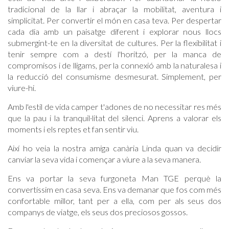
tradicional de la llar i abraçar la mobilitat, aventura i
simplicitat. Per convertir el món en casa teva. Per despertar
cada dia amb un paisatge diferent i explorar nous llocs
submergint-te en la diversitat de cultures. Per la flexibilitat i
tenir sempre com a destí l'horitzó, per la manca de
compromisos i de lligams, per la connexió amb la naturalesa i
la reducció del consumisme desmesurat. Simplement, per
viure-hi.
Amb l'estil de vida camper t'adones de no necessitar res més
que la pau i la tranquil·litat del silenci. Aprens a valorar els
moments i els reptes et fan sentir viu.
Així ho veia la nostra amiga canària Linda quan va decidir
canviar la seva vida i començar a viure a la seva manera.
Ens va portar la seva furgoneta Man TGE perquè la
convertíssim en casa seva. Ens va demanar que fos com més
confortable millor, tant per a ella, com per als seus dos
companys de viatge, els seus dos preciosos gossos.