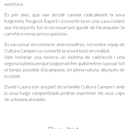
aventura.
És per això, que van decidir canviar radicalment la seva
furgoneta Peugeot Expert i convertir-la en una casa rodant
que incorporés tot el necessari per gaudir de l'acampada i la
carretera sense preocupacions.
Es van posar en contacte amb nosaltres, i el nostre equip de
Cultura Camper va convertir la seva il·lusió en realitat.
Vam Instal·lar una nevera, un sistema de calefacció i una
segona bateria perquè poguessin fer quilòmetres i passar tot
el temps possible d'acampada, en plena natura, allunyats de
la ciutat.
David i Laura són ara part de la família Cultura Camper i amb
la seva furgo camperitzada podran esprémer els seus caps
de setmana al màxim.