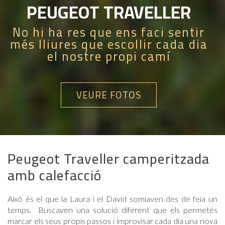
PEUGEOT TRAVELLER
No hi ha res que ens faci sentir
més lliures que escollir cada dia
el nostre propi camí
VEURE FOTOS
Peugeot Traveller camperitzada
amb calefacció
Això és el que la Laura i el David somiaven des de feia un
temps. Buscaven una solució diferent que els permetés
marcar els seus propis passos i improvisar cada dia una nova