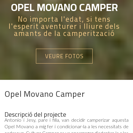
OPEL MOVANO CAMPER
No importa l'edat, si tens
l'esperit aventurer i lliure dels
amants de la camperització
VEURE FOTOS
Opel Movano Camper
Descripció del projecte
Antonio i Jesy, pare i filla, van decidir camperizar aquesta
Opel Movano a mig fer i condicionar-la a les necessitats de
cadascun. Cultura Camper es va encarregar d'adaptar-la a les