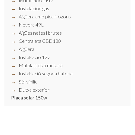
Il·luminació LED
Instalacion gas
Aigüera amb pica i fogons
Nevera 49L
Aigües netes i brutes
Centraleta CBE 180
Aigüera
Instal·lació 12v
Matalassos a mesura
Instal·lació segona bateria
Sòl vinílic
Dutxa exterior
Placa solar 150w