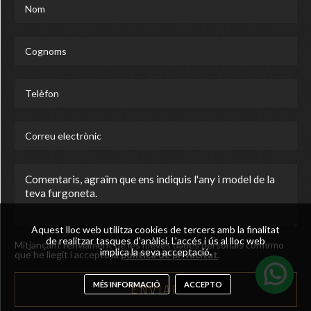
Aquest lloc web utilitza cookies de tercers amb la finalitat
de realitzar tasques d'anàlisi. L'accés i ús al lloc web
Mitjançant l'enviament de les meves dades personals confirmo
implica la seva acceptació.
que he llegit i accepto la
política de privacitat
.
MÉS INFORMACIÓ
ACCEPTO