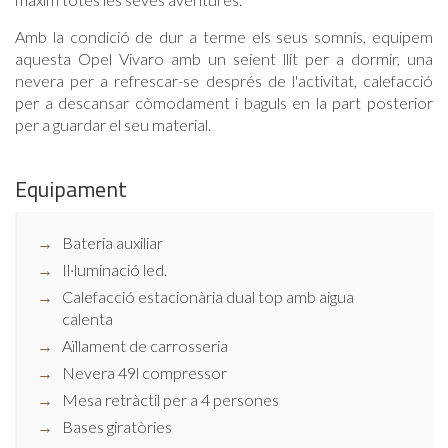
Amb la condició de dur a terme els seus somnis, equipem
aquesta Opel Vivaro amb un seient llit per a dormir, una
nevera per a refrescar-se després de l'activitat, calefacció
per a descansar còmodament i baguls en la part posterior
per a guardar el seu material.
Equipament
Bateria auxiliar
Il·luminació led.
Calefacció estacionària dual top amb aigua
calenta
Aïllament de carrosseria
Nevera 49l compressor
Mesa retràctil per a 4 persones
Bases giratòries