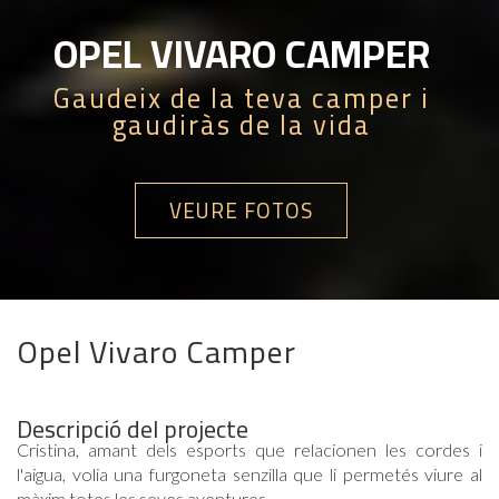
OPEL VIVARO CAMPER
Gaudeix de la teva camper i
gaudiràs de la vida
VEURE FOTOS
Opel Vivaro Camper
Descripció del projecte
Cristina, amant dels esports que relacionen les cordes i
l'aigua, volia una furgoneta senzilla que li permetés viure al
màxim totes les seves aventures.