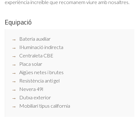
experiència increïble que recomanem viure amb nosaltres.
Equipació
Bateria auxiliar
Il·luminació indirecta
Centraleta CBE
Placa solar
Aigües netes i brutes
Resistència anti gel
Nevera 49l
Dutxa exterior
Mobiliari tipus california