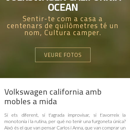
OCEAN
Sentir-te com a casa a
centenars de quilòmetres té un
nom, Cultura camper.
VEURE FOTOS
Volkswagen california amb
mobles a mida
Si ets diferent, si t'agrada improvisar, si t'avorreix la
monotonia i la rutina, per què no tenir una furgoneta única?
Això és el que van pensar Carlos i Anna, que van comprar un