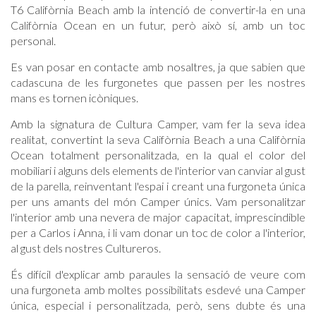
T6 Califòrnia Beach amb la intenció de convertir-la en una
Califòrnia Ocean en un futur, però això sí, amb un toc
personal.
Es van posar en contacte amb nosaltres, ja que sabien que
cadascuna de les furgonetes que passen per les nostres
mans es tornen icòniques.
Amb la signatura de Cultura Camper, vam fer la seva idea
realitat, convertint la seva Califòrnia Beach a una Califòrnia
Ocean totalment personalitzada, en la qual el color del
mobiliari i alguns dels elements de l'interior van canviar al gust
de la parella, reinventant l'espai i creant una furgoneta única
per uns amants del món Camper únics. Vam personalitzar
l'interior amb una nevera de major capacitat, imprescindible
per a Carlos i Anna, i li vam donar un toc de color a l'interior,
al gust dels nostres Cultureros.
És difícil d'explicar amb paraules la sensació de veure com
una furgoneta amb moltes possibilitats esdevé una Camper
única, especial i personalitzada, però, sens dubte és una