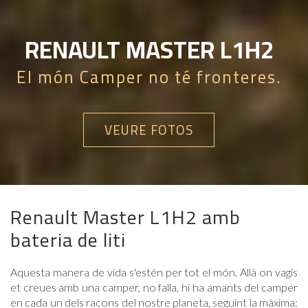
RENAULT MASTER L1H2
El món Camper no té fronteres.
VEURE FOTOS
Renault Master L1H2 amb
bateria de liti
Aquesta manera de vida s'estén per tot el món. Allà on vagis
et creues amb una camper, no falla, hi ha amants del camper
en cada un dels racons del nostre planeta, seguint la màxima: