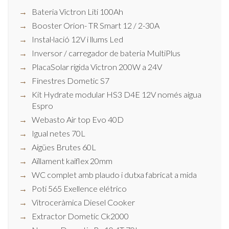
Bateria Victron Liti 100Ah
Booster Orion- TR Smart 12 / 2-30A
Instal·lació 12V i llums Led
Inversor / carregador de bateria MultiPlus
PlacaSolar rigida Victron 200W a 24V
Finestres Dometic S7
Kit Hydrate modular HS3 D4E 12V només aigua
Espro
Webasto Air top Evo 40D
Igual netes 70L
Aigües Brutes 60L
Aïllament kaiflex 20mm
WC complet amb plaudo i dutxa fabricat a mida
Poti 565 Exellence elétrico
Vitroceràmica Diesel Cooker
Extractor Dometic Ck2000