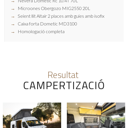
Nevera Dometic Rc 10.4T 70L
Microones Obergozo MIG2550 20L
Seient llit Altair 2 places amb guies amb isofix
Caixa forta Dometic MD3100
Homologació completa
Resultat
CAMPERTIZACIÓ