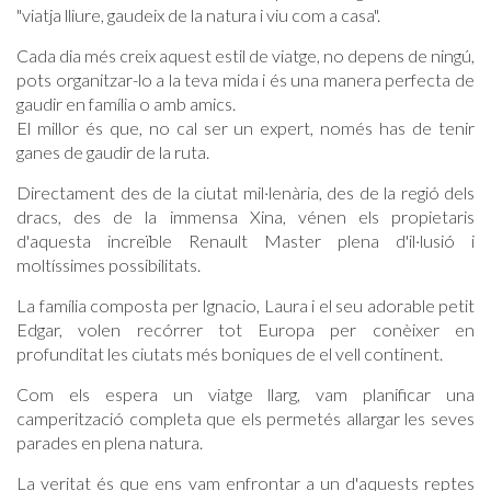
"viatja lliure, gaudeix de la natura i viu com a casa".
Cada dia més creix aquest estil de viatge, no depens de ningú,
pots organitzar-lo a la teva mida i és una manera perfecta de
gaudir en família o amb amics.
El millor és que, no cal ser un expert, només has de tenir
ganes de gaudir de la ruta.
Directament des de la ciutat mil·lenària, des de la regió dels
dracs, des de la immensa Xina, vénen els propietaris
d'aquesta increïble Renault Master plena d'il·lusió i
moltíssimes possibilitats.
La família composta per Ignacio, Laura i el seu adorable petit
Edgar, volen recórrer tot Europa per conèixer en
profunditat les ciutats més boniques de el vell continent.
Com els espera un viatge llarg, vam planificar una
camperització completa que els permetés allargar les seves
parades en plena natura.
La veritat és que ens vam enfrontar a un d'aquests reptes