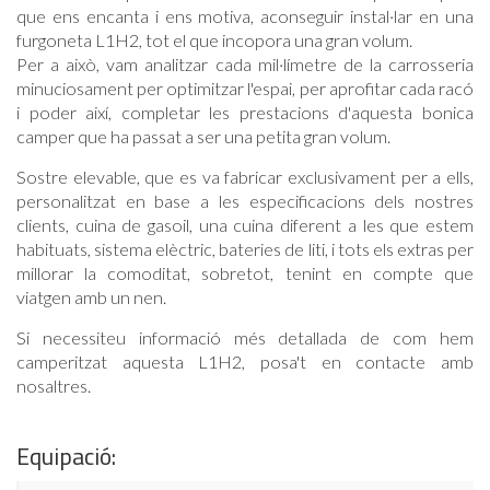
que ens encanta i ens motiva, aconseguir instal·lar en una
furgoneta L1H2, tot el que incopora una gran volum.
Per a això, vam analitzar cada mil·límetre de la carrosseria
minuciosament per optimitzar l'espai, per aprofitar cada racó
i poder així, completar les prestacions d'aquesta bonica
camper que ha passat a ser una petita gran volum.
Sostre elevable, que es va fabricar exclusivament per a ells,
personalitzat en base a les especificacions dels nostres
clients, cuina de gasoil, una cuina diferent a les que estem
habituats, sistema elèctric, bateries de liti, i tots els extras per
millorar la comoditat, sobretot, tenint en compte que
viatgen amb un nen.
Si necessiteu informació més detallada de com hem
camperitzat aquesta L1H2, posa't en contacte amb
nosaltres.
Equipació: