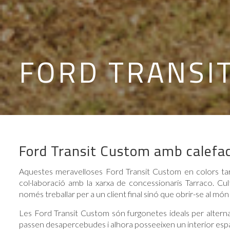
FORD TRANSI
Ford Transit Custom amb calefac
Aquestes meravelloses Ford Transit Custom en colors taro
col·laboració amb la xarxa de concessionaris Tarraco. Cu
només treballar per a un client final sinó que obrir-se al món
Les Ford Transit Custom són furgonetes ideals per alternar 
passen desapercebudes i alhora posseeixen un interior espa