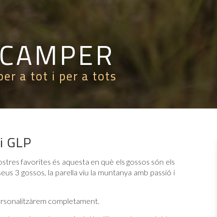
 CAMPER
er a tot i per a tots
 i GLP
ostres favorites és aquesta en què els gossos són els
seus 3 gossos, la parella viu la muntanya amb passió i
ersonalitzàrem completament.