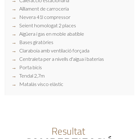
Calefacció estacionària
Aïllament de carroceria
Nevera 41l compressor
Seient homologat 2 places
Aigüera i gas en moble abatible
Bases giratòries
Claraboia amb ventilació forçada
Centraleta per a nivells d'aigua i baterias
Porta bicis
Tendal 2,7m
Matalàs visco elàstic
Resultat