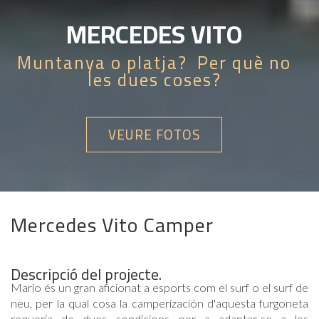
MERCEDES VITO
Muntanya o platja? Per què no
les dues coses?
VEURE FOTOS
Mercedes Vito Camper
Descripció del projecte.
Mario és un gran aficionat a esports com el surf o el surf de
neu, per la qual cosa la camperización d'aquesta furgoneta
requeria de dues condicions per a adaptar-se a les