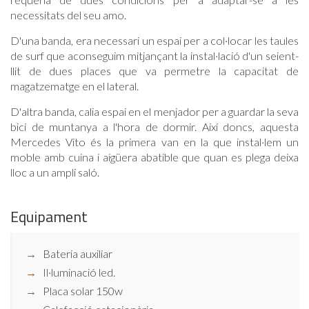
necessitats del seu amo.
D'una banda, era necessari un espai per a col·locar les taules
de surf que aconseguim mitjançant la instal·lació d'un seient-
llit de dues places que va permetre la capacitat de
magatzematge en el lateral.
D'altra banda, calia espai en el menjador per a guardar la seva
bici de muntanya a l'hora de dormir. Així doncs, aquesta
Mercedes Vito és la primera van en la que instal·lem un
moble amb cuina i aigüera abatible que quan es plega deixa
lloc a un ampli saló.
Equipament
Bateria auxiliar
Il·luminació led.
Placa solar 150w