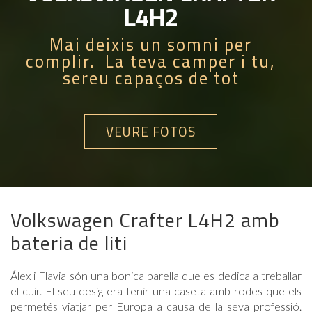
L4H2
Mai deixis un somni per
complir. La teva camper i tu,
sereu capaços de tot
VEURE FOTOS
Volkswagen Crafter L4H2 amb
bateria de liti
Álex i Flavia són una bonica parella que es dedica a treballar
el cuir. El seu desig era tenir una caseta amb rodes que els
permetés viatjar per Europa a causa de la seva professió.