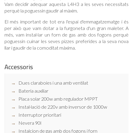
Vam decidir adequar aquesta L4H3 a les seves necessitats
perquè la poguessin gaudir al màxim.
El més important de tot era l'espai d'emmagatzematge i és
per això que vam dotar a la furgoneta d'un gran maleter. A
més, vam instal·lar un forn de gas amb dos fogons perquè
poguessin cuinar les seves pizzes preferides a la seva nova
llar i gaudir de la comoditat màxima.
Accessoris
Dues claraboies i una amb ventilat
Bateria auxiliar
Placa solar 200w amb regulador MPPT
Instal·lació de 220v amb inversor de 1000w
Interruptor prioritari
Nevera 90l
Instalcion de gas amb dos fogons i forn