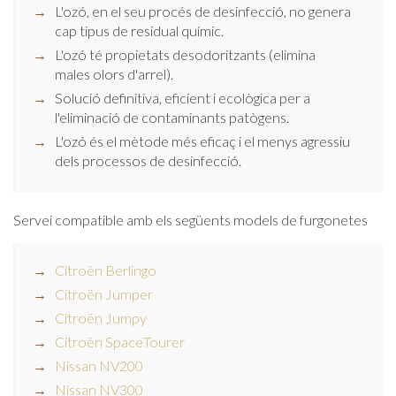
L'ozó, en el seu procés de desinfecció, no genera
cap tipus de residual químic.
L'ozó té propietats desodoritzants (elimina
males olors d'arrel).
Solució definitiva, eficient i ecològica per a
l'eliminació de contaminants patògens.
L'ozó és el mètode més eficaç i el menys agressiu
dels processos de desinfecció.
Servei compatible amb els següents models de furgonetes
Citroën Berlingo
Citroën Jumper
Citroën Jumpy
Citroën SpaceTourer
Nissan NV200
Nissan NV300