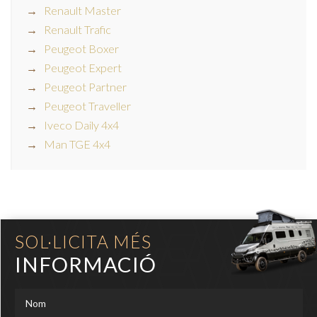
Renault Master
Renault Trafic
Peugeot Boxer
Peugeot Expert
Peugeot Partner
Peugeot Traveller
Iveco Daily 4x4
Man TGE 4x4
SOL·LICITA MÉS
INFORMACIÓ