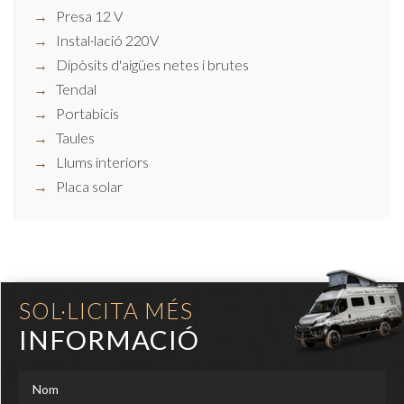
Presa 12 V
Instal·lació 220V
Dipòsits d'aigües netes i brutes
Tendal
Portabicis
Taules
Llums interiors
Placa solar
SOL·LICITA MÉS
INFORMACIÓ