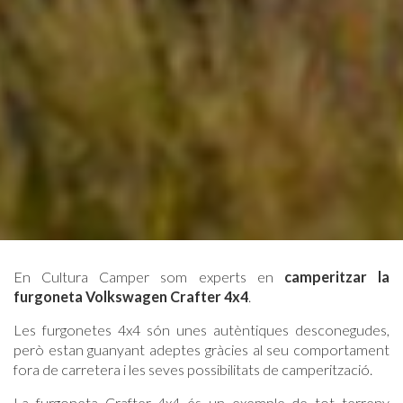
En Cultura Camper som experts en
camperitzar la
furgoneta Volkswagen Crafter 4x4
.
Les furgonetes 4x4 són unes autèntiques desconegudes,
però estan guanyant adeptes gràcies al seu comportament
fora de carretera i les seves possibilitats de camperització.
La furgoneta Crafter 4x4 és un exemple de tot terreny