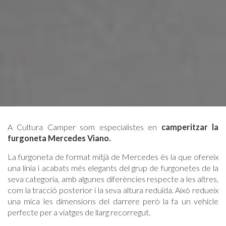
A Cultura Camper som especialistes en
camperitzar la
furgoneta Mercedes Viano.
La furgoneta de format mitjà de Mercedes és la que ofereix
una línia i acabats més elegants del grup de furgonetes de la
seva categoria, amb algunes diferències respecte a les altres,
com la tracció posterior i la seva altura reduïda. Això redueix
una mica les dimensions del darrere però la fa un vehicle
perfecte per a viatges de llarg recorregut.