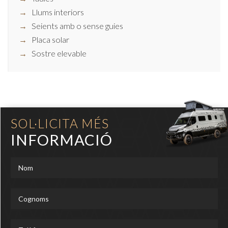
Llums interiors
Seients amb o sense guies
Placa solar
Sostre elevable
SOL·LICITA MÉS
INFORMACIÓ