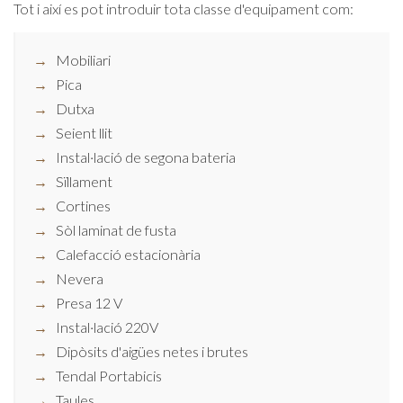
Tot i així es pot introduir tota classe d'equipament com:
Mobiliari
Pica
Dutxa
Seient llit
Instal·lació de segona bateria
Sïllament
Cortines
Sòl laminat de fusta
Calefacció estacionària
Nevera
Presa 12 V
Instal·lació 220V
Dipòsits d'aigües netes i brutes
Tendal Portabicis
Taules