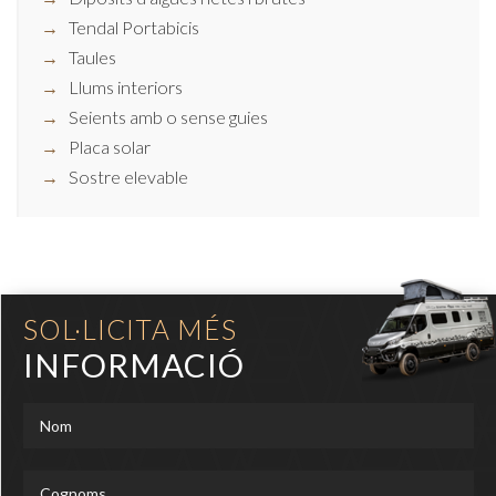
Tendal Portabicis
Taules
Llums interiors
Seients amb o sense guies
Placa solar
Sostre elevable
SOL·LICITA MÉS
INFORMACIÓ