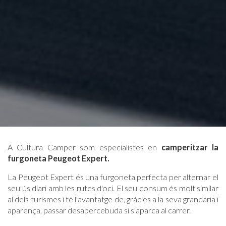
A Cultura Camper som especialistes en
camperitzar la
furgoneta Peugeot Expert.
La Peugeot Expert és una furgoneta perfecta per alternar el
seu ús diari amb les rutes d'oci. El seu consum és molt similar
al dels turismes i té l'avantatge de, gràcies a la seva grandària i
aparença, passar desapercebuda si s'aparca al carrer.