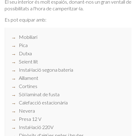
El seu interior és molt espaiós, donant-nos un gran ventall de
possibilitats a l'hora de camperitzar-la.
Es pot equipar amb:
Mobiliari
Pica
Dutxa
Seient llit
Instal·lació segona bateria
Aïllament
Cortines
Sòl laminat de fusta
Calefacció estacionària
Nevera
Presa 12 V
Instal·lació 220V
Dipòsits d'aigües netes i brutes