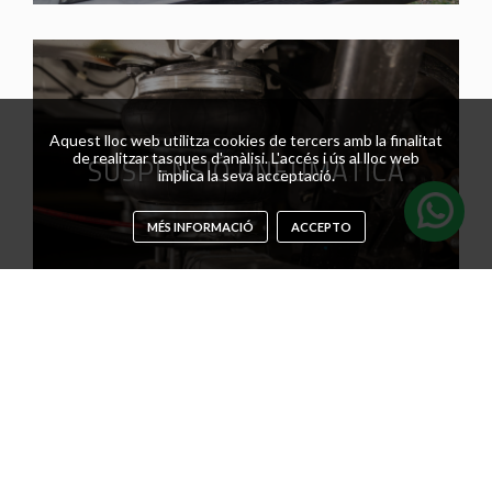
Aquest lloc web utilitza cookies de tercers amb la finalitat
SUSPENSIÓ PNEUMÀTICA
de realitzar tasques d'anàlisi. L'accés i ús al lloc web
implica la seva acceptació.
MÉS INFORMACIÓ
ACCEPTO
DIPÒSITS A MIDA