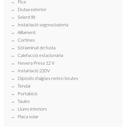
Pica
Dutxa exterior
Seient llit
Instal·lació segona bateria
Aïllament
Cortines
Sòl laminat de fusta
Calefacció estacionària
Nevera Presa 12 V
Instal·lació 220V
Dipòsits d'aigües netes i brutes
Tendal
Portabicis
Taules
Llums interiors
Placa solar