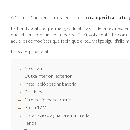
A Cultura Camper som especialistes en
camperitzar la fur
La Fiat Ducato et permet gaudir al màxim de la teva experi
que el seu consum és més reduït. Si vols sentir-te com 
aquelles comoditats que facin que el teu viatge sigui d'allò 
Es pot equipar amb:
Mobiliari
Dutxa interior i exterior
Instal·lació segona bateria
Cortines
Calefacció estacionària
Presa 12 V
Instal·lació d'aigua calenta i freda
Tendal