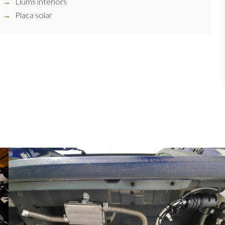
Llums interiors
Placa solar