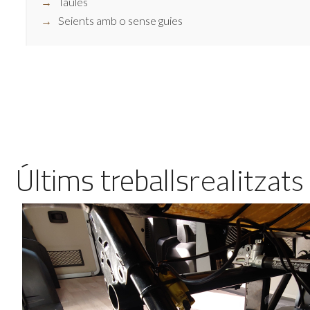
Taules
Seients amb o sense guies
Últims treballs
realitzats