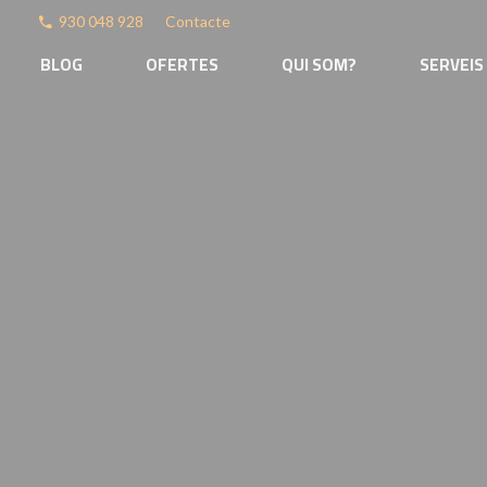
930 048 928
Contacte
phone
BLOG
OFERTES
QUI SOM?
SERVEIS