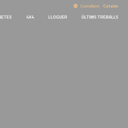
language
Castellano
Catalán
NETES
4X4
LLOGUER
ÚLTIMS TREBALLS