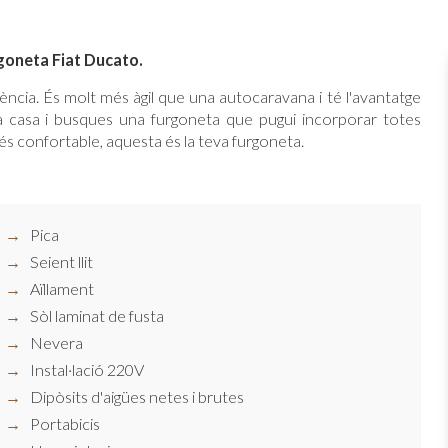
goneta Fiat Ducato.
ència. És molt més àgil que una autocaravana i té l'avantatge
a casa i busques una furgoneta que pugui incorporar totes
més confortable, aquesta és la teva furgoneta.
Pica
Seient llit
Aïllament
Sòl laminat de fusta
Nevera
Instal·lació 220V
Dipòsits d'aigües netes i brutes
Portabicis