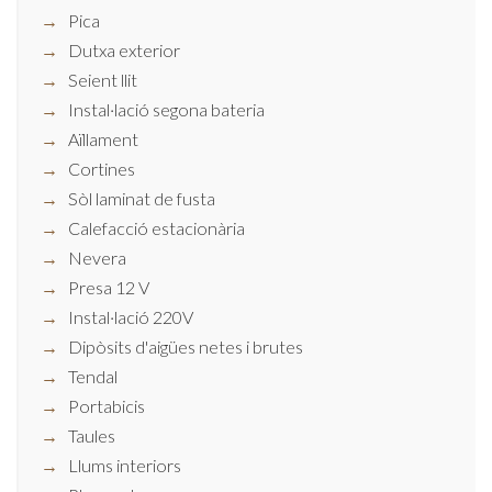
Pica
Dutxa exterior
Seient llit
Instal·lació segona bateria
Aïllament
Cortines
Sòl laminat de fusta
Calefacció estacionària
Nevera
Presa 12 V
Instal·lació 220V
Dipòsits d'aigües netes i brutes
Tendal
Portabicis
Taules
Llums interiors