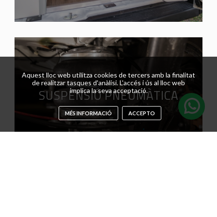
Aquest lloc web utilitza cookies de tercers amb la finalitat
de realitzar tasques d'anàlisi. L'accés i ús al lloc web
SUSPENSIÓ PNEUMÀTICA
implica la seva acceptació.
MÉS INFORMACIÓ
ACCEPTO