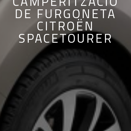
CAMPERITZACIÓ
DE FURGONETA
CITROËN
SPACETOURER