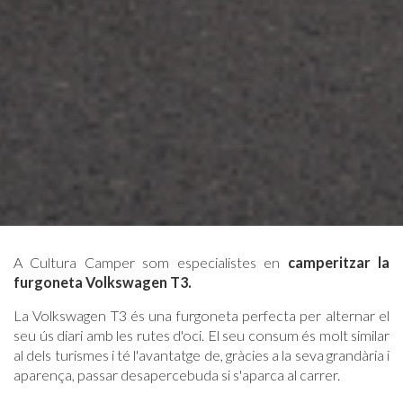
A Cultura Camper som especialistes en
camperitzar la
furgoneta Volkswagen T3.
La Volkswagen T3 és una furgoneta perfecta per alternar el
seu ús diari amb les rutes d'oci. El seu consum és molt similar
al dels turismes i té l'avantatge de, gràcies a la seva grandària i
aparença, passar desapercebuda si s'aparca al carrer.