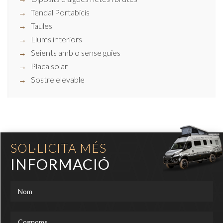
Tendal Portabicis
Taules
Llums interiors
Seients amb o sense guies
Placa solar
Sostre elevable
SOL·LICITA MÉS
INFORMACIÓ