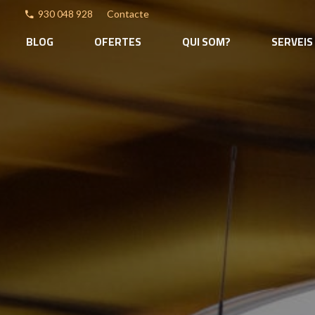
930 048 928
Contacte
phone
BLOG
OFERTES
QUI SOM?
SERVEIS