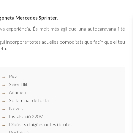
rgoneta Mercedes Sprinter.
va experiència. És molt més àgil que una autocaravana i té
gui incorporar totes aquelles comoditats que facin que el teu
eta.
Pica
Seient llit
Aïllament
Sòl laminat de fusta
Nevera
Instal·lació 220V
Dipòsits d'aigües netes i brutes
Portabicis