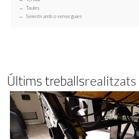
Taules
Seients amb o sense guies
Últims treballs
realitzats