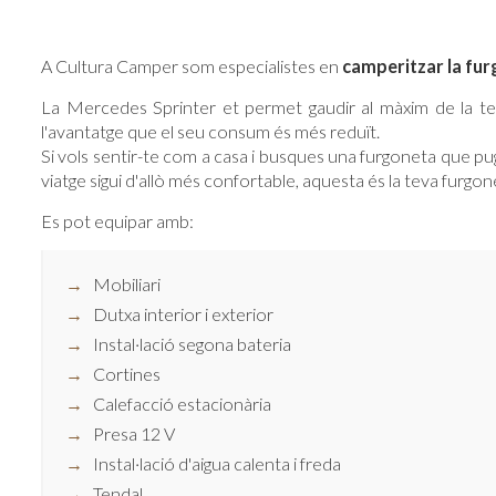
A Cultura Camper som especialistes en
camperitzar la fu
La Mercedes Sprinter et permet gaudir al màxim de la te
l'avantatge que el seu consum és més reduït.
Si vols sentir-te com a casa i busques una furgoneta que pu
viatge sigui d'allò més confortable, aquesta és la teva furgon
Es pot equipar amb:
Mobiliari
Dutxa interior i exterior
Instal·lació segona bateria
Cortines
Calefacció estacionària
Presa 12 V
Instal·lació d'aigua calenta i freda
Tendal