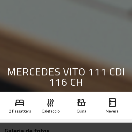
MERCEDES VITO 111 CDI
116 CH
bed
heat
countertops
kitchen
2 Passatgers
Calefacció
Cuina
Nevera
Galeria de fotos