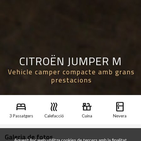
CITROËN JUMPER M
Vehicle camper compacte amb grans
prestacions
bed
heat
countertops
kitchen
3 Passatgers
Calefacció
Cuina
Nevera
Galeria de fotos
Aquest lloc web utilitza cookies de tercers amb la finalitat