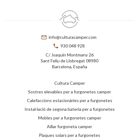
mail_outline
info@culturacamper.com
phone
930 048 928
C/ Joaquín Montmany 26
Sant Feliu de Llobregat 08980
Barcelona, España
Cultura Camper
Sostres elevables per a furgonetes camper
Calefaccions estacionàries per a furgonetes
Instal·lació de segona bateria per a furgonetes
Mobles per a furgonetes camper
Aïllar furgoneta camper
Plaques solars per a furgonetes